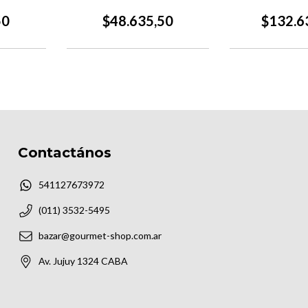
50
$48.635,50
$132.6
Contactános
541127673972
(011) 3532-5495
bazar@gourmet-shop.com.ar
Av. Jujuy 1324 CABA