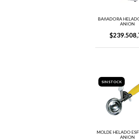
BAñADORA HELADO 
ANION
$239.508,
SIN STOCK
MOLDE HELADO ESFE
ANION