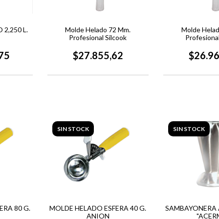
2,250 L.
Molde Helado 72 Mm.
Molde Hela
Profesional Silcook
Profesional
75
$27.855,62
$26.9
SIN STOCK
SIN STOCK
RA 80 G.
MOLDE HELADO ESFERA 40 G.
SAMBAYONERA 
ANION
"ACER