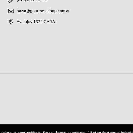
bazar@gourmet-shop.com.ar
Av. Jujuy 1324 CABA
de las y los consumidores. Para reclamos
ingresá acá.
/
Botón de arrepentimient