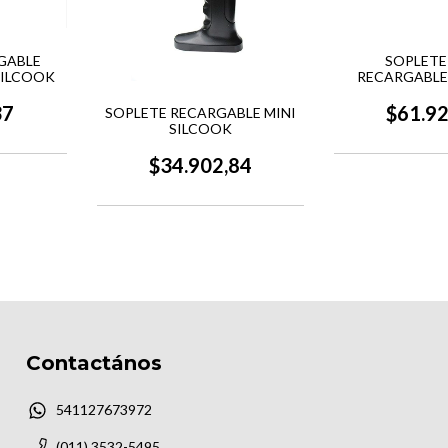
GABLE
SOPLETE 
SILCOOK
RECARGABLE
COBRE S
37
$61.9
SOPLETE RECARGABLE MINI
SILCOOK
$34.902,84
Contactános
541127673972
(011) 3532-5495