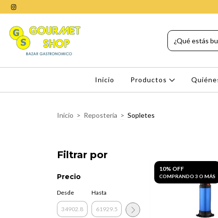
Inicio
Productos
Quiéne
Inicio
>
Repostería
>
Sopletes
Filtrar por
10% OFF
Precio
COMPRANDO 3 O MÁS
Desde
Hasta