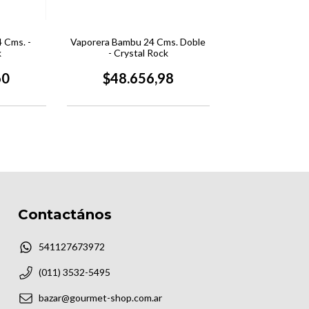
 Cms. -
Vaporera Bambu 24 Cms. Doble
k
- Crystal Rock
60
$48.656,98
Contactános
541127673972
(011) 3532-5495
bazar@gourmet-shop.com.ar