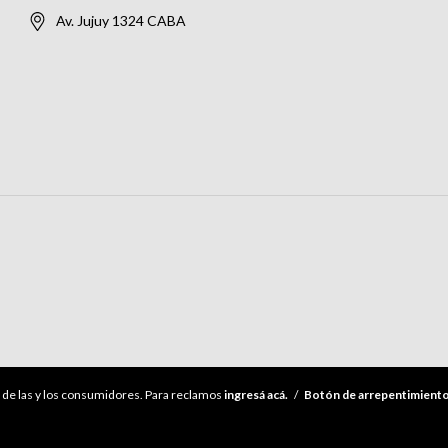
Av. Jujuy 1324 CABA
de las y los consumidores. Para reclamos
ingresá acá.
/
Botón de arrepentimient