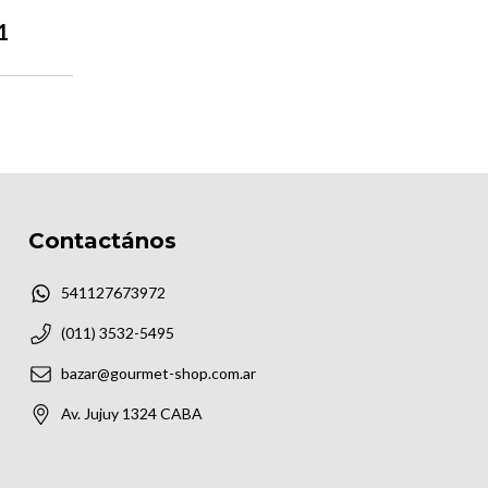
1
Contactános
541127673972
(011) 3532-5495
bazar@gourmet-shop.com.ar
Av. Jujuy 1324 CABA