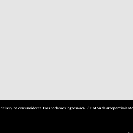
de las y los consumidores. Para reclamos
ingresá acá.
/
Botón de arrepentimient