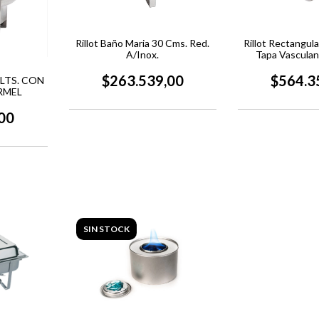
Rillot Baño Maria 30 Cms. Red.
Rillot Rectangul
A/Inox.
Tapa Vascula
$263.539,00
$564.3
LTS. CON
RMEL
00
SIN STOCK