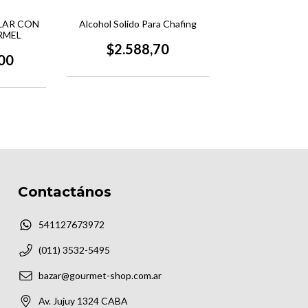
LAR CON
Alcohol Solido Para Chafing
RMEL
$2.588,70
00
Contactános
541127673972
(011) 3532-5495
bazar@gourmet-shop.com.ar
Av. Jujuy 1324 CABA