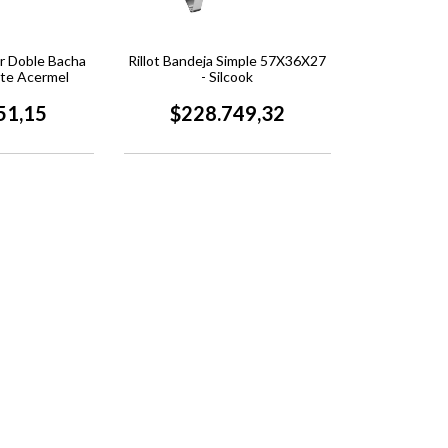
ar Doble Bacha
Rillot Bandeja Simple 57X36X27
nte Acermel
- Silcook
51,15
$228.749,32