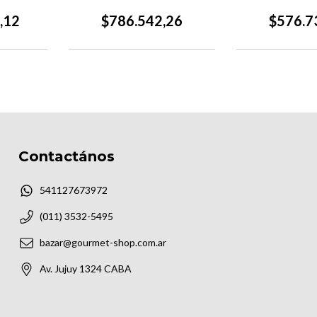
SPEEDY
,12
$786.542,26
$576.7
Contactános
541127673972
(011) 3532-5495
bazar@gourmet-shop.com.ar
Av. Jujuy 1324 CABA