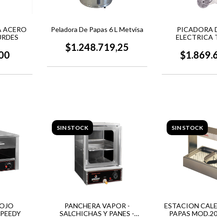
 ACERO
Peladora De Papas 6 L Metvisa
PICADORA 
URDES
ELECTRICA 
$1.248.719,25
00
$1.869.
SIN STOCK
SIN STOCK
ROJO
PANCHERA VAPOR -
ESTACION CAL
SPEEDY
SALCHICHAS Y PANES -
PAPAS MOD.20